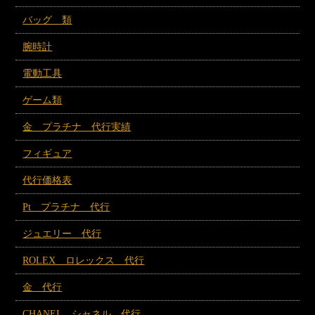
バッグ 類
腕時計
電動工具
ゲーム類
金 プラチナ 代行実績
フィギュア
代行価格表
Pt プラチナ 代行
ジュエリー 代行
ROLEX ロレックス 代行
金 代行
CHANEL シャネル 代行