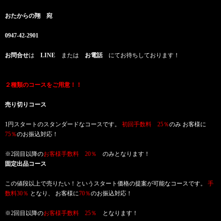
おたからの翔 宛
0947-42-2901
お問合せ
は
LINE
または
お電話
にてお待ちしております！
２種類のコースをご用意！！
売り切りコース
1円スタートのスタンダードなコースです。
初回手数料 25％
のみ お客様に
75％
のお振込対応！
※2回目以降の
お客様手数料 20％
のみとなります！
固定出品コース
この値段以上で売りたい！というスタート価格の提案が可能なコースです。
手
数料30％
となり、 お客様に
70％
のお振込対応！
※2回目以降の
お客様手数料 25％
となります！