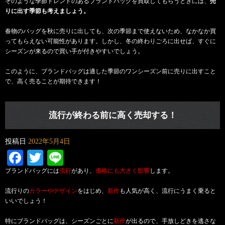
そのような季節トレンドのあるブランドバッグを買取してもらうときには、
売
りに出す季節も考えましょう。
春物のバッグを秋に売りに出しても、次の季節まで使えないため、なかなか買
ってもらえない可能性があります。しかし、冬の終わりごろに出せば、すぐに
シーズンが来るので買い手が付きやすいでしょう。
このように、
ブランドバッグは適した季節のワンシーズン前に売りに出すこと
で、高く売ることが期待できます！
流行が終わる前に高く売却する！
投稿日
2022年5月4日
Facebook
Twitter
Line
ブランドバッグには
流行
があり、
価格にも大きく影響
します。
流行りの
カラーやデザイン
をはじめ、
新作
も人気が高く、流行にうまく乗ると
いいでしょう！
特にブランドバッグは、シーズンごとに
新作
が出るので、手放しどきを逃さな