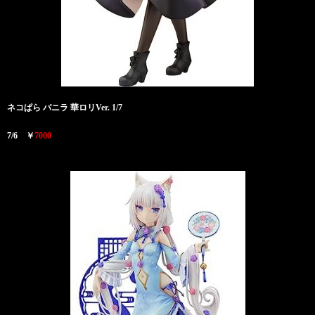
ネコぱら バニラ 華ロリVer. 1/7
7/6 ￥
7000