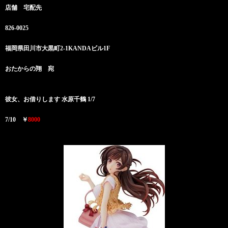
店舗 宅配先
826-0025
福岡県田川市大黒町2-1KANDAビル1F
おたからの翔 宛
彼女、お借りします 水原千鶴 1/7
7/10 ￥
8000