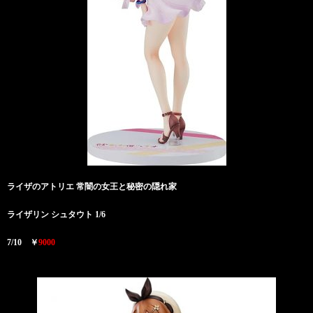
ライザのアトリエ 常闇の女王と秘密の隠れ家
ライザリン シュタウト 1/6
7/10 ￥
9000