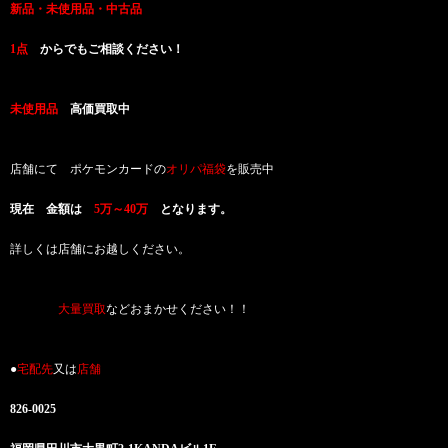
新品・未使用品・中古品
高価買取致します！
1点
からでもご相談ください！
未使用品
高価買取中
店舗にて ポケモンカードの
オリパ福袋
を販売中
現在 金額は
5万～40万
となります。
詳しくは店舗にお越しください。
お品物の
大量買取
などおまかせください！！
●
宅配先
又は
店舗
826-0025