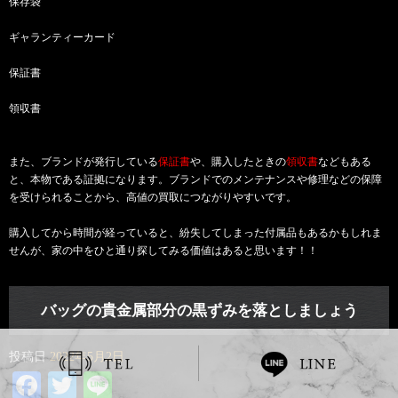
保存袋
ギャランティーカード
保証書
領収書
また、ブランドが発行している
保証書
や、購入したときの
領収書
などもある
と、本物である証拠になります。ブランドでのメンテナンスや修理などの保障
を受けられることから、高値の買取につながりやすいです。
購入してから時間が経っていると、紛失してしまった付属品もあるかもしれま
せんが、家の中をひと通り探してみる価値はあると思います！！
バッグの貴金属部分の黒ずみを落としましょう
投稿日
2022年5月2日
Facebook
Twitter
Line