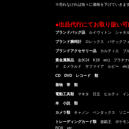
※売れなければ徐々に価格を下げていきま
●出品代行にてお取り扱い可
ブランドバッグ品
ルイヴィトン シャネル
ブランド腕時計
ロレックス パテックフィ
ブランドアクセサリー品
カルティエ ブル
貴金属製品
金(K24 K18 etc) プラチナ(p
ド エメラルド サファイア ルビー etc) 
CD DVD レコード 類
着物 帯 類
電動工具類
マキタ 日立 ヒルティ インパ
本 小説 類
カメラ類
キャノン ペンタックス ソニー
トレーディングカード類
遊戯王 ポケモン
BOX etc