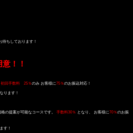
待ちしております！
用意！！
。
初回手数料 25％
のみ お客様に
75％
のお振込対応！
なります！
価格の提案が可能なコースです。
手数料30％
となり、 お客様に
70％
のお振
ます！