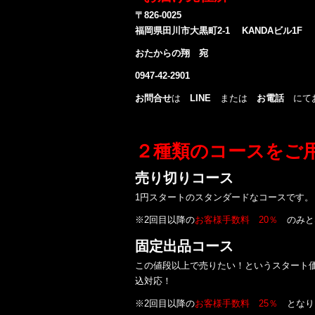
〒826-0025
福岡県田川市大黒町2-1 KANDAビル1F
おたからの翔 宛
0947-42-2901
お問合せ
は
LINE
または
お電話
にてお
２種類のコースをご
売り切りコース
1円スタートのスタンダードなコースです
※2回目以降の
お客様手数料 20％
のみと
固定出品コース
この値段以上で売りたい！というスタート
込対応！
※2回目以降の
お客様手数料 25％
となり