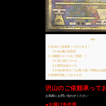
目次
[
hide
]
1
沢山のご依頼承っております！
1.1
●お届け先住所
2
２種類のコースをご用意！！
2.1
売り切りコース
2.2
固定出品コース
2.3
●出品代行にてお取り扱い可能なお品
3
全国対応致しております。
沢山のご依頼承って
お気軽にお問い合わせください
●お届け先住所