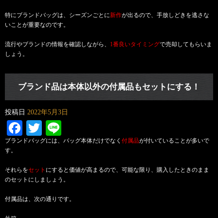
特にブランドバッグは、シーズンごとに
新作
が出るので、手放しどきを逃さな
いことが重要なのです。
流行やブランドの情報を確認しながら、
1番良いタイミング
で売却してもらいま
しょう。
ブランド品は本体以外の付属品もセットにする！
投稿日
2022年5月3日
Facebook
Twitter
Line
ブランドバッグには、バッグ本体だけでなく
付属品
が付いていることが多いで
す。
それらを
セット
にすると価値が高まるので、
可能な限り、購入したときのまま
のセットにしましょう。
付属品は、次の通りです。