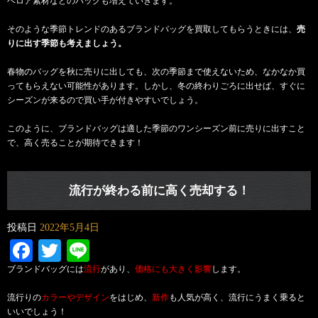
ベロア素材などのバッグも増えていきます。
そのような季節トレンドのあるブランドバッグを買取してもらうときには、
売
りに出す季節も考えましょう。
春物のバッグを秋に売りに出しても、次の季節まで使えないため、なかなか買
ってもらえない可能性があります。しかし、冬の終わりごろに出せば、すぐに
シーズンが来るので買い手が付きやすいでしょう。
このように、
ブランドバッグは適した季節のワンシーズン前に売りに出すこと
で、高く売ることが期待できます！
流行が終わる前に高く売却する！
投稿日
2022年5月4日
Facebook
Twitter
Line
ブランドバッグには
流行
があり、
価格にも大きく影響
します。
流行りの
カラーやデザイン
をはじめ、
新作
も人気が高く、流行にうまく乗ると
いいでしょう！