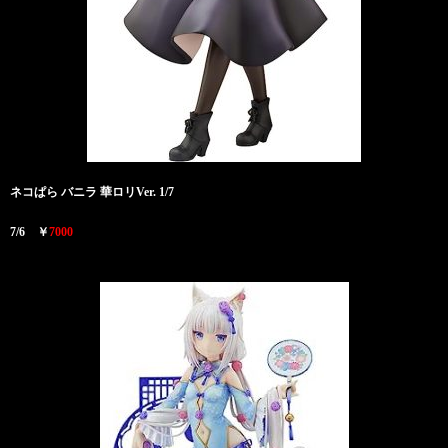
ネコぱら バニラ 華ロリVer. 1/7
7/6 ￥
7000