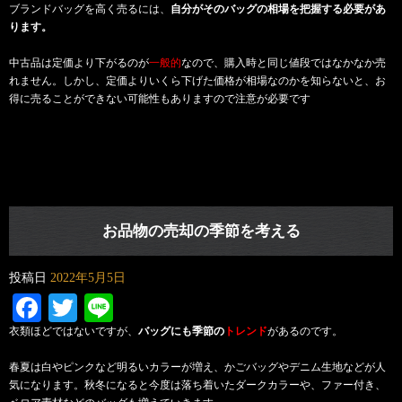
ブランドバッグを高く売るには、
自分がそのバッグの相場を把握する必要があ
ります。
中古品は定価より下がるのが
一般的
なので、購入時と同じ値段ではなかなか売
れません。しかし、定価よりいくら下げた価格が相場なのかを知らないと、お
得に売ることができない可能性もありますので注意が必要です
お品物の売却の季節を考える
投稿日
2022年5月5日
Facebook
Twitter
Line
衣類ほどではないですが、
バッグにも季節の
トレンド
があるのです。
春夏は白やピンクなど明るいカラーが増え、かごバッグやデニム生地などが人
気になります。秋冬になると今度は落ち着いたダークカラーや、ファー付き、