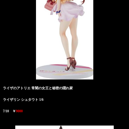
ライザのアトリエ 常闇の女王と秘密の隠れ家
ライザリン シュタウト 1/6
7/10 ￥
9000