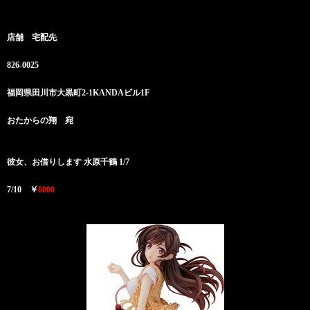
店舗 宅配先
826-0025
福岡県田川市大黒町2-1KANDAビル1F
おたからの翔 宛
彼女、お借りします 水原千鶴 1/7
7/10 ￥
8000