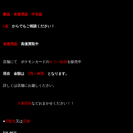
新品・未使用品・中古品
高価買取致します！
1点
からでもご相談ください！
未使用品
高価買取中
店舗にて ポケモンカードの
オリパ福袋
を販売中
現在 金額は
5万～40万
となります。
詳しくは店舗にお越しください。
お品物の
大量買取
などおまかせください！！
●
宅配先
又は
店舗