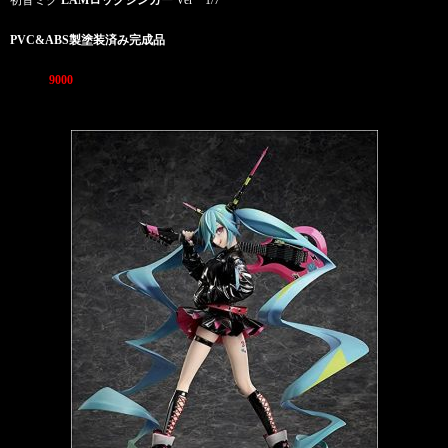
初音ミク
LAMロックシンガー
Ver 1/7
PVC&ABS製塗装済み完成品
7/4 ￥
9000