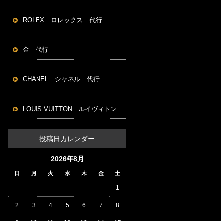
ROLEX ロレックス 代行
金 代行
CHANEL シャネル 代行
LOUIS VUITTON ルイヴィトン 代行
投稿日カレンダー
2026年8月
日
月
火
水
木
金
土
1
2
3
4
5
6
7
8