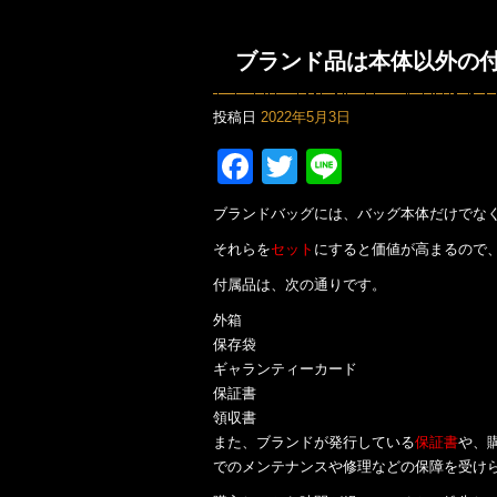
ブランド品は本体以外の
投稿日
2022年5月3日
Facebook
Twitter
Line
ブランドバッグには、バッグ本体だけでな
それらを
セット
にすると価値が高まるので
付属品は、次の通りです。
外箱
保存袋
ギャランティーカード
保証書
領収書
また、ブランドが発行している
保証書
や、
でのメンテナンスや修理などの保障を受け