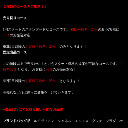
２種類のコースをご用意！！
売り切りコース
1円スタートのスタンダードなコースです。
初回手数料 25％
のみ お客様に
75％
のお振込対応！
※2回目以降の
お客様手数料 20％
のみとなります！
固定出品コース
この値段以上で売りたい！というスタート価格の提案が可能なコースです。
手
数料30％
となり、 お客様に
70％
のお振込対応！
※2回目以降の
お客様手数料 25％
となります！
※売れなければ徐々に価格を下げていきます。
●出品代行にてお取り扱い可能なお品物
ブランドバッグ品
ルイヴィトン シャネル エルメス グッチ プラダ etc