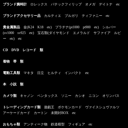
ブランド腕時計
ロレックス パテックフィリップ オメガ デイトナ etc
ブランドアクセサリー品
カルティエ ブルガリ ティファニー etc
貴金属製品
金(K24 K18 etc) プラチナ(pt1000 pt900 etc) シルバー
(sv1000 sv925 etc) 宝石類(ダイヤモンド エメラルド サファイア ルビ
ー etc) etc
CD DVD レコード 類
着物 帯 類
電動工具類
マキタ 日立 ヒルティ インパクト etc
本 小説 類
カメラ類
キャノン ペンタックス ソニー カシオ ニコン オリンパス
トレーディングカード類
遊戯王 ポケモンカード ヴァイスシュヴァルツ
アーケードカード カートン 未開封BOX etc
おもちゃ類
アンティーク物 鉄道模型 フィギュア etc