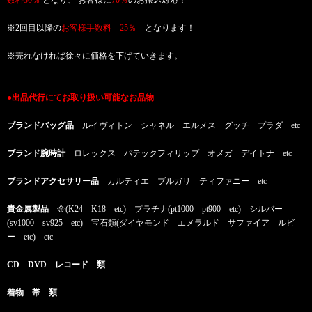
※2回目以降の
お客様手数料 25％
となります！
※売れなければ徐々に価格を下げていきます。
●出品代行にてお取り扱い可能なお品物
ブランドバッグ品
ルイヴィトン シャネル エルメス グッチ プラダ etc
ブランド腕時計
ロレックス パテックフィリップ オメガ デイトナ etc
ブランドアクセサリー品
カルティエ ブルガリ ティファニー etc
貴金属製品
金(K24 K18 etc) プラチナ(pt1000 pt900 etc) シルバー
(sv1000 sv925 etc) 宝石類(ダイヤモンド エメラルド サファイア ルビ
ー etc) etc
CD DVD レコード 類
着物 帯 類