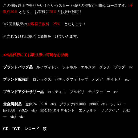
この値段以上で売りたい！というスタート価格の提案が可能なコースです。
手
数料30％
となり、 お客様に
70％
のお振込対応！
※2回目以降の
お客様手数料 25％
となります！
※売れなければ徐々に価格を下げていきます。
●出品代行にてお取り扱い可能なお品物
ブランドバッグ品
ルイヴィトン シャネル エルメス グッチ プラダ etc
ブランド腕時計
ロレックス パテックフィリップ オメガ デイトナ etc
ブランドアクセサリー品
カルティエ ブルガリ ティファニー etc
貴金属製品
金(K24 K18 etc) プラチナ(pt1000 pt900 etc) シルバー
(sv1000 sv925 etc) 宝石類(ダイヤモンド エメラルド サファイア ルビ
ー etc) etc
CD DVD レコード 類