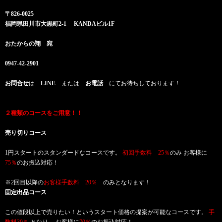
〒826-0025
福岡県田川市大黒町2-1 KANDAビル1F
おたからの翔 宛
0947-42-2901
お問合せ
は
LINE
または
お電話
にてお待ちしております！
２種類のコースをご用意！！
売り切りコース
1円スタートのスタンダードなコースです。
初回手数料 25％
のみ お客様に
75％
のお振込対応！
※2回目以降の
お客様手数料 20％
のみとなります！
固定出品コース
この値段以上で売りたい！というスタート価格の提案が可能なコースです。
手
数料30％
となり、 お客様に
70％
のお振込対応！