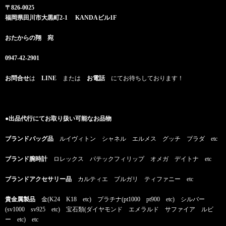
〒826-0025
福岡県田川市大黒町2-1 KANDAビル1F
おたからの翔 宛
0947-42-2901
お問合せ
は
LINE
または
お電話
にてお待ちしております！
●出品代行にてお取り扱い可能なお品物
ブランドバッグ品
ルイヴィトン シャネル エルメス グッチ プラダ etc
ブランド腕時計
ロレックス パテックフィリップ オメガ デイトナ etc
ブランドアクセサリー品
カルティエ ブルガリ ティファニー etc
貴金属製品
金(K24 K18 etc) プラチナ(pt1000 pt900 etc) シルバー
(sv1000 sv925 etc) 宝石類(ダイヤモンド エメラルド サファイア ルビ
ー etc) etc