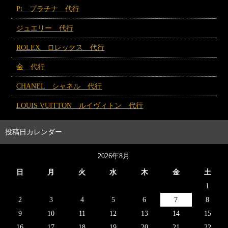
Pt プラチナ 代行
ジュエリー 代行
ROLEX ロレックス 代行
金 代行
CHANEL シャネル 代行
LOUIS VUITTON ルイヴィトン 代行
投稿日カレンダー
2026年8月
日
月
火
水
木
金
土
1
2
3
4
5
6
7
8
9
10
11
12
13
14
15
16
17
18
19
20
21
22