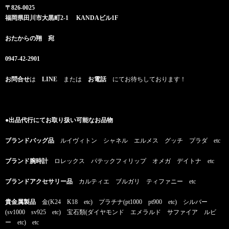
〒826-0025
福岡県田川市大黒町2-1 KANDAビル1F
おたからの翔 宛
0947-42-2901
お問合せ
は
LINE
または
お電話
にてお待ちしております！
●出品代行にてお取り扱い可能なお品物
ブランドバッグ品
ルイヴィトン シャネル エルメス グッチ プラダ etc
ブランド腕時計
ロレックス パテックフィリップ オメガ デイトナ etc
ブランドアクセサリー品
カルティエ ブルガリ ティファニー etc
貴金属製品
金(K24 K18 etc) プラチナ(pt1000 pt900 etc) シルバー
(sv1000 sv925 etc) 宝石類(ダイヤモンド エメラルド サファイア ルビ
ー etc) etc