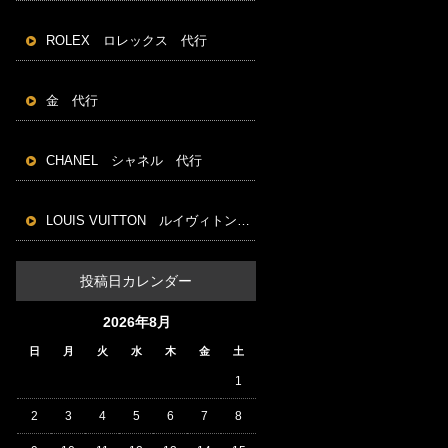
ROLEX ロレックス 代行
金 代行
CHANEL シャネル 代行
LOUIS VUITTON ルイヴィトン 代行
投稿日カレンダー
2026年8月
日
月
火
水
木
金
土
1
2
3
4
5
6
7
8