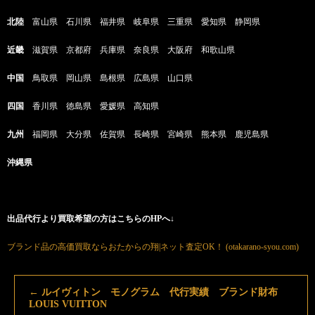
北陸
富山県 石川県 福井県 岐阜県 三重県 愛知県 静岡県
近畿
滋賀県 京都府 兵庫県 奈良県 大阪府 和歌山県
中国
鳥取県 岡山県 島根県 広島県 山口県
四国
香川県 徳島県 愛媛県 高知県
九州
福岡県 大分県 佐賀県 長崎県 宮崎県 熊本県 鹿児島県
沖縄県
出品代行より買取希望の方はこちらのHPへ↓
ブランド品の高価買取ならおたからの翔|ネット査定OK！ (otakarano-syou.com)
←
ルイヴィトン モノグラム 代行実績 ブランド財布
LOUIS VUITTON