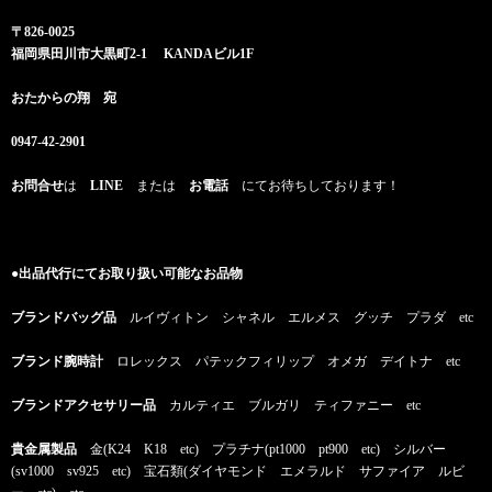
〒826-0025
福岡県田川市大黒町2-1 KANDAビル1F
おたからの翔 宛
0947-42-2901
お問合せ
は
LINE
または
お電話
にてお待ちしております！
●出品代行にてお取り扱い可能なお品物
ブランドバッグ品
ルイヴィトン シャネル エルメス グッチ プラダ etc
ブランド腕時計
ロレックス パテックフィリップ オメガ デイトナ etc
ブランドアクセサリー品
カルティエ ブルガリ ティファニー etc
貴金属製品
金(K24 K18 etc) プラチナ(pt1000 pt900 etc) シルバー
(sv1000 sv925 etc) 宝石類(ダイヤモンド エメラルド サファイア ルビ