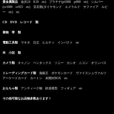
貴金属製品
金(K24 K18 etc) プラチナ(pt1000 pt900 etc) シルバー
(sv1000 sv925 etc) 宝石類(ダイヤモンド エメラルド サファイア ルビ
ー etc) etc
CD DVD レコード 類
着物 帯 類
電動工具類
マキタ 日立 ヒルティ インパクト etc
本 小説 類
カメラ類
キャノン ペンタックス ソニー カシオ ニコン オリンパス
トレーディングカード類
遊戯王 ポケモンカード ヴァイスシュヴァルツ
アーケードカード カートン 未開封BOX etc
おもちゃ類
アンティーク物 鉄道模型 フィギュア etc
その他可能なお品物多数あります！